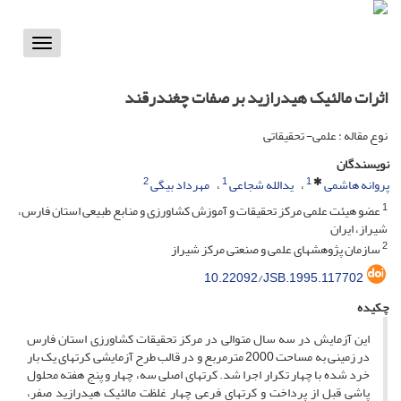
Toggle
vigation
اثرات مالئیک هیدرازید بر صفات چغندرقند
نوع مقاله : علمی- تحقیقاتی
نویسندگان
2
1
1
پروانه هاشمی
یدالله شجاعی
مهرداد بیگی
1
عضو هیئت علمی مرکز تحقیقات و آموزش کشاورزی و منابع طبیعی استان فارس،
شیراز، ایران
2
سازمان پژوهشهای علمی و صنعتی مرکز شیراز
10.22092/JSB.1995.117702
چکیده
این آزمایش در سه سال متوالی در مرکز تحقیقات کشاورزی استان فارس
در زمینی به مساحت 2000 مترمربع و در قالب طرح آزمایشی کرتهای یک بار
خرد شده با چهار تکرار اجرا شد. کرتهای اصلی سه، چهار و پنج هفته محلول
پاشی قبل از پرداخت و کرتهای فرعی چهار غلظت مالئیک هیدرازید صفر،