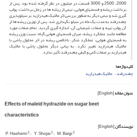
2000، 2500 و 3000 قسمت در میلیون در نظر گرفته شده بود. پس از
برداشت ریشه و قسمتهای هوایی، نیمی از ریشه ها در زمان برداشت، پولپ
گیری شد و نیمی دیگر به منظور بررسی اثر مالئیک هیدرازید بر سیلوپذیری
چغندرقند به مدت یک ماه در سیلو نگهداری شد. پس از توزین ریشه ها از
آن پولپ تهیه و صفات شیمیایی آن، اندازه گیری گردید. تمام صفات مورد
مطالعه مانند عملکرد ریشه، میزان قسمتهای هوایی گیاه، نسبت وزن ریشه
به قسمتهای هوایی، عملکرد شکر، ناخالصی ریشه در اثر محلول پاشی با
مالئیک هیدرازید تغییر نکرد. به بیانی دیگر محلول پاشی با مالئیک
هیدرازید بر صفات کمی و کیفی چغندرقند تأثیر ندارد.
کلیدواژه‌ها
چغندرقند
مالئیک هیدرازید
عنوان مقاله
[English]
Effects of maleid hydrazide on sugar beet
characteristics
نویسندگان
[English]
1
1
2
P. Hashemi
Y. Shojai
M. Baigi