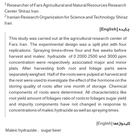
1
Researcher of Fars Agricultural and Natural Resources Research
Center, Shiraz, Iran.
2
Iranian Research Organization for Science and Technology, Shiraz,
Iran.
چکیده
[English]
This study was carried out at the agricultural research center of
Fars, Iran. The experimental design was a split plot with four
replications. Spraying times=three, four and five weeks before
harvest and maleic hydrazide of 0.2000.2500 and 3000 ppm
concentration were respectively associated major and minor
plats. After harvesting both root and foliage parts were
separately weighed. Half of the roots were pulped at harvest and
the rest were used to investigate the effect of the hormone on the
storing quality of roots after one month of storage. Chemical
components of roots were determined. All characteristics like
root yield, amount of foliages, ratio of roots to foliages, sugar yield,
and impurity components have not changed in response to
concentrations of maleic hydrazide as well as spraying times.
کلیدواژه‌ها
[English]
Maleic hydrazide
sugar beet