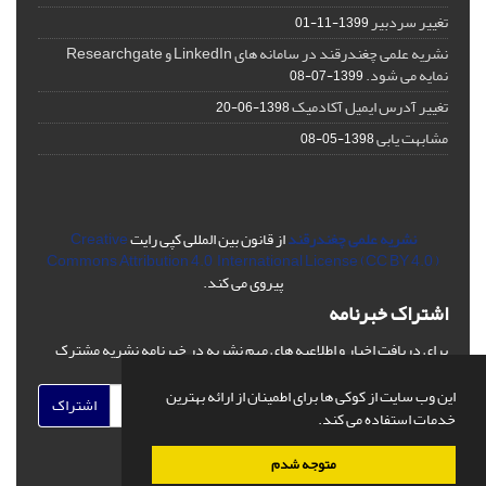
تغییر سردبیر
1399-11-01
نشریه علمی چغندرقند در سامانه های LinkedIn و Researchgate
نمایه می شود.
1399-07-08
تغییر آدرس ایمیل آکادمیک
1398-06-20
مشابهت یابی
1398-05-08
نشریه علمی چغندرقند
از قانون بین المللی کپی رایت
Creative
Commons Attribution 4.0 International License (CC BY 4.0 )
پیروی می کند.
اشتراک خبرنامه
برای دریافت اخبار و اطلاعیه های مهم نشریه در خبرنامه نشریه مشترک
شوید.
این وب سایت از کوکی ها برای اطمینان از ارائه بهترین
اشتراک
خدمات استفاده می کند.
متوجه شدم