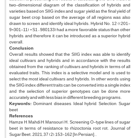
two-dimensional diagram of the classification of hybrids and
varieties based on SIIG index and sugar yield as the final yield of
sugar beet crop based on the average of all regions was also
drawn to screen and identify ideal hybrids. Hybrid No. 12 ((201-
9*301-11) * S1 – 980133) had a more favorable status than other
hybrids, and therefore it can be introduced as a superior hybrid
overall.
Conclusion
Overall, results showed that the SIIG index was able to identify
ideal cultivars and hybrids and in accordance with the results
obtained from the ranking of cultivars and hybrids in terms of all
evaluated traits. This index is a selective model and is used to
select the most ideal cultivars and hybrids. In other words, using
the SIIG index, different traits can be converted into a single index
and the selection of superior genotypes can be done more
accurately and with less bias in different breeding programs.
Keywords:
Dominant diseases, Ideal hybrid, Selection, Sugar
beet
References
Hamze H, Mahdi H, Mansouri H. Screening O-type lines of sugar
beet in terms of resistance to rhizoctonia root rot. Journal of
Sugar Beet. 2021; 37 (2), 153-162 [In Persian]..