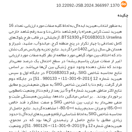
10.22092/JSB.2024.366997.1370
چکیده
به منظور انتخاب هیبرید ایده‌آل به لحاظ کلیه صفات مورد ارزیابی، تعداد 16
هیبرید تست کراس همراه با رقم شاهد داخلی دنا و سه رقم شاهد خارجی
FD16B3013، Urselina و BTS1930، آزمایشاتی در قالب طرح بلوک‌های
کامل تصادفی با چهار تکرار در پنج منطقه کرج، میاندوآب، مشهد، شیراز و
همدان طی سال زراعی 1402 اجرا گردید. نتایج تجزیه واریانس مرکب نشان
داد که اختلاف بین مواد گیاهی مورد مطالعه از نظر کلیه صفات مورد ارزیابی
(غیر از صفات میزان پتاسیم ریشه) در سطح احتمال یک درصد معنی‌دار
بودند که نشان دهنده وجود تنوع ژنتیکی بین آن‌ها می‌باشد. بر اساس
نتایج محاسبه شاخص SIIG، رقم FD16B3013 در جایگاه اول و سپس
هیبرید شماره 12 [(201-9*301-11) * S1 – 980133] در جایگاه دوم
قرار گرفت. رقم دنا با کمترین شاخص SIIG به عنوان ضعیف‌ترین و مطابق
نتایج اکثر مناطق، هیبرید شماره 4 و 5 نیز بعد از رقم دنا از وضعیت نامطلوبی
برخوردار بودند. . بر اساس میانگین داده‌ها، بیشترین همبستگی مثبت و
منفی معنی‌دار به ترتیب بین شاخص SIIG و صفت عملکرد قند خالص
(**85/0) و میزان سدیم ریشه (**80/0-) مشاهده گردید. نتایج حاصل از
محاسبه شاخص SIIG به لحاظ شناسایی ارقام و هیبریدهای ایده‌آل تا حدود
زیادی مطابق با نتایج حاصل از رتبه‌بندی آن‌ها بود که در مجموع،
هیبریدهای شماره 12 و 9 [(201-9*301-11) * S1 – 980126] از وضعیت
مطلوب‌تری نسبت به سایر هیبریدها برخوردار بودند و لذا می‌توان این دو