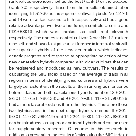
rank values ​​were identified as the best (rank 1) or the weakest
(rank 20), respectively. Based on the results obtained, after
identifying BTS1930 as the superior cultivar, hybrids No. 12, 9, 8
and 14 were ranked second to fifth, respectively and had a good
relative advantage over two other foreign controls Urselina and
FD16B3013, which were ranked as sixth and eleventh,
respectively. The domestic control cultivar Dena (No. 17) ranked
ninetieth and showed a significant difference in terms of rank with
the superior hybrids of the new generation, which indicates
genetic progress and response to appropriate selection of the
new generation hybrids compared with older cultivars that can
be registered and introduced as new cultivars. The results of
calculating the SIIG index based on the average of traits in all
regions in terms of identifying ideal cultivars and hybrids were
largely consistent with the results of their ranking as mentioned
before. Based on both calculations, hybrids number 12 ((201-
9*301-11) * S1 – 980133) and 9 ((201-9*301-11) * S1 – 980126)
had a more favorable status than other hybrids. Therefore, these
two hybrids and, in the next stage, hybrids number 8 ((201-
9*301-11) * S1 – 980119) and 14 ((201-9*301-11) * S1 – 980139)
can be introduced as superior and ideal hybrids and can be used
for supplementary research. Of course, in this research, in
addition to presenting the results of calculating the SIIG index, a