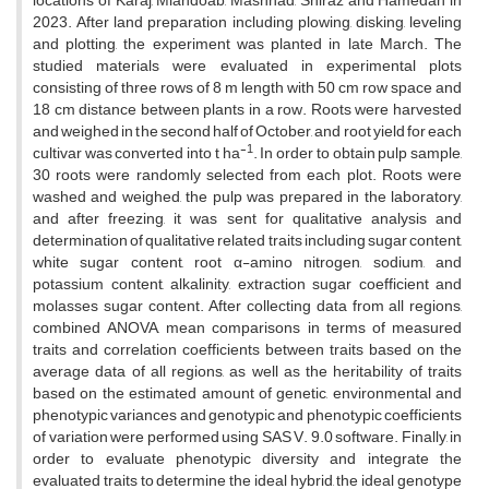
locations of Karaj, Miandoab, Mashhad, Shiraz and Hamedan in
2023. After land preparation including plowing, disking, leveling
and plotting, the experiment was planted in late March. The
studied materials were evaluated in experimental plots
consisting of three rows of 8 m length with 50 cm row space and
18 cm distance between plants in a row. Roots were harvested
and weighed in the second half of October, and root yield for each
-1
cultivar was converted into t ha
. In order to obtain pulp sample,
30 roots were randomly selected from each plot. Roots were
washed and weighed, the pulp was prepared in the laboratory,
and after freezing, it was sent for qualitative analysis and
determination of qualitative related traits including sugar content,
white sugar content, root α-amino nitrogen, sodium, and
potassium content, alkalinity, extraction sugar coefficient and
molasses sugar content. After collecting data from all regions,
combined ANOVA, mean comparisons in terms of measured
traits and correlation coefficients between traits based on the
average data of all regions, as well as the heritability of traits
based on the estimated amount of genetic, environmental and
phenotypic variances and genotypic and phenotypic coefficients
of variation were performed using SAS V. 9.0 software. Finally, in
order to evaluate phenotypic diversity and integrate the
evaluated traits to determine the ideal hybrid, the ideal genotype