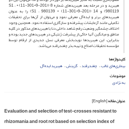
هیبرید و در مرحله بعد هیبریدهای شماره 8 ((201-9*301-11) * S1 –
980119) و 14 ((201-9*301-11) * S1 – 980139) را به عنوان
هیبریدهای برتر و ایده‌آل معرفی نمود و می‌توان از آن‌ها برای تحقیقات
تکمیلی مانند آزمایشات پیشرفته و سازگاری استفاده نمود. همچنین وجود
اختلاف چشمگیر وضعیت رقم شاهد داخلی دنا با هیبریدهای مذکور در کلیه
مناطق و میانگین آنها حاکی از پیشرفت ژنتیکی در هیبریدهای جدید بوده و
بنابراین، این هیبریدها نویدبخش معرفی نسل جدیدی از ارقام توسط
مؤسسه تحقیقات اصلاح و تهیه بذر چغندرقند می‌باشد.
کلیدواژه‌ها
بیماری‌های غالب
چغندرقند
گزینش
هیبرید ایده‌آل
موضوعات
به نژادی
عنوان مقاله
[English]
Evaluation and selection of test-crosses resistant to
rhizomania and root rot based on selection index of