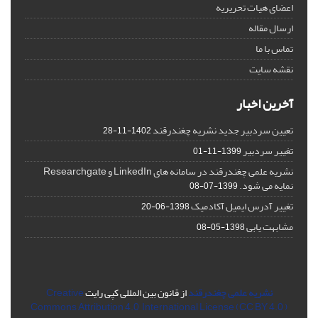
اعضای هیات تحریریه
ارسال مقاله
تماس با ما
نقشه سایت
آخرین اخبار
تعیین سردبیر جدید نشریه چغندرقند
1402-11-28
تغییر سردبیر
1399-11-01
نشریه علمی چغندرقند در سامانه های LinkedIn و Researchgate
نمایه می شود.
1399-07-08
تغییر آدرس ایمیل آکادمیک
1398-06-20
مشابهت یابی
1398-05-08
نشریه علمی چغندرقند
از قانون بین المللی کپی رایت
Creative
Commons Attribution 4.0 International License (CC BY 4.0 )