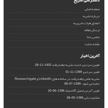
دسترسی سریع
صفحه اصلی
درباره نشریه
اعضای هیات تحریریه
ارسال مقاله
تماس با ما
نقشه سایت
آخرین اخبار
تعیین سردبیر جدید نشریه چغندرقند
1402-11-28
تغییر سردبیر
1399-11-01
نشریه علمی چغندرقند در سامانه های LinkedIn و Researchgate
نمایه می شود.
1399-07-08
تغییر آدرس ایمیل آکادمیک
1398-06-20
مشابهت یابی
1398-05-08