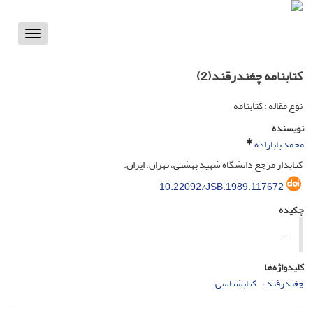
Toggle
vigation
کتابنامه چغندرقند(2)
نوع مقاله : کتابنامه
نویسنده
محمد بابازاده
کتابدار مرجع دانشگاه شهید بهشتی، تهران، ایران.
10.22092/JSB.1989.117672
چکیده
-
کلیدواژه‌ها
چغندرقند
کتابشناسی